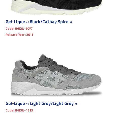
Gel-Lique « Black/Cathay Spice »
Code:
H6K0L-9077
Release Year:
2016
Gel-Lique « Light Grey/Light Grey »
Code:
H6K0L-1313