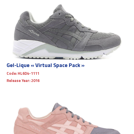
Gel-Lique « Virtual Space Pack »
Code:
HL6D4-1111
Release Year:
2016