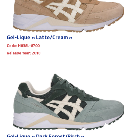
Gel-Lique « Latte/Cream »
Code:
H838L-8700
Release Year:
2018
Gel-Lique « Dark Forest/Birch »