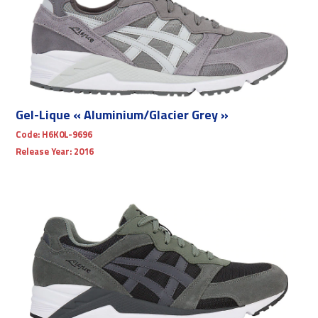
Gel-Lique « Aluminium/Glacier Grey »
Code:
H6K0L-9696
Release Year:
2016