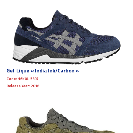
Gel-Lique « India Ink/Carbon »
Code:
H6K0L-5897
Release Year:
2016