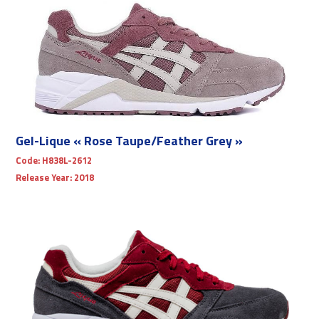
Gel-Lique « Rose Taupe/Feather Grey »
Code:
H838L-2612
Release Year:
2018