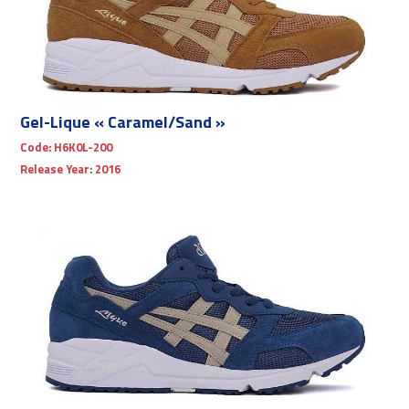
Gel-Lique « Caramel/Sand »
Code:
H6K0L-200
Release Year:
2016