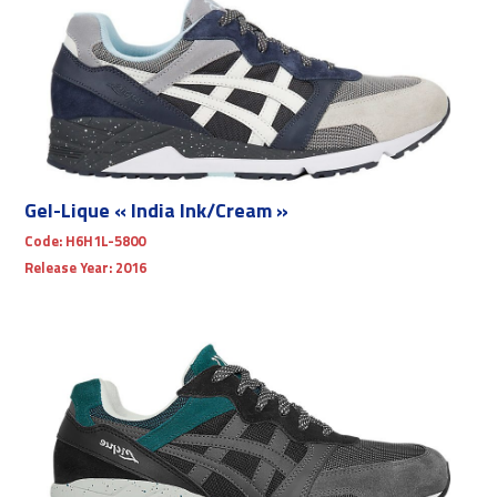
Gel-Lique « India Ink/Cream »
Code:
H6H1L-5800
Release Year:
2016