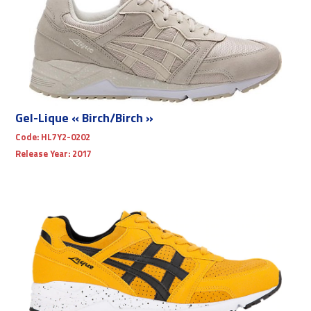
Gel-Lique « Birch/Birch »
Code:
HL7Y2-0202
Release Year:
2017